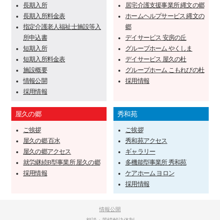
長期入所
居宅介護支援事業所 縄文の郷
長期入所料金表
ホームヘルプサービス 縄文の
指定介護老人福祉士施設等入
郷
所申込書
デイサービス 安房の丘
短期入所
グループホーム やくしま
短期入所料金表
デイサービス 屋久の杜
施設概要
グループホーム こもれびの杜
情報公開
採用情報
採用情報
屋久の郷
秀和苑
ご挨拶
ご挨拶
屋久の郷 百水
秀和苑アクセス
屋久の郷アクセス
ギャラリー
就労継続B型事業所 屋久の郷
多機能型事業所 秀和苑
採用情報
ケアホーム ヨロン
採用情報
情報公開