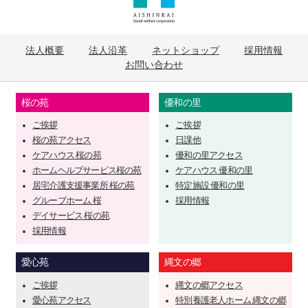
法人概要
法人沿革
ネットショップ
採用情報
お問い合わせ
桜の苑
優和の里
ご挨拶
ご挨拶
桜の苑アクセス
日課他
ケアハウス 桜の苑
優和の里アクセス
ホームヘルプサービス桜の苑
ケアハウス 優和の里
居宅介護支援事業所 桜の苑
特定施設 優和の里
グループホーム 桜
採用情報
デイサービス 桜の苑
採用情報
愛心苑
縄文の郷
ご挨拶
縄文の郷アクセス
愛心苑アクセス
特別養護老人ホーム 縄文の郷