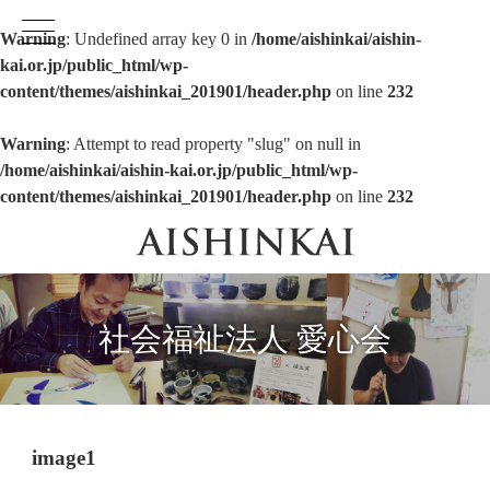
Warning
: Undefined array key 0 in
/home/aishinkai/aishin-
kai.or.jp/public_html/wp-
content/themes/aishinkai_201901/header.php
on line
232
Warning
: Attempt to read property "slug" on null in
/home/aishinkai/aishin-kai.or.jp/public_html/wp-
content/themes/aishinkai_201901/header.php
on line
232
社会福祉法人 愛心会
image1