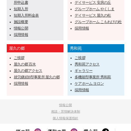
所申込書
デイサービス 安房の丘
短期入所
グループホーム やくしま
短期入所料金表
デイサービス 屋久の杜
施設概要
グループホーム こもれびの杜
情報公開
採用情報
採用情報
屋久の郷
秀和苑
ご挨拶
ご挨拶
屋久の郷 百水
秀和苑アクセス
屋久の郷アクセス
ギャラリー
就労継続B型事業所 屋久の郷
多機能型事業所 秀和苑
採用情報
ケアホーム ヨロン
採用情報
情報公開
相談・苦情解決体制
個人情報保護指針