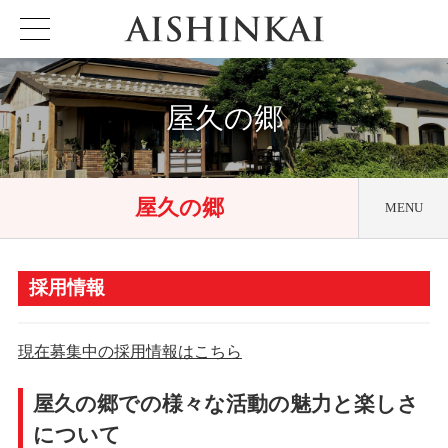
屋久の郷
屋久の郷
MENU
屋久の郷 百水
採用情報
アクセス
就労継続B型事業所
屋久の郷
現在募集中の採用情報はこちら
採用情報
屋久の郷での様々な活動の魅力と楽しさ
について