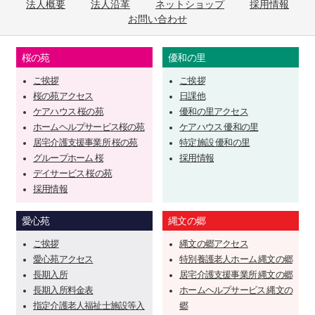
法人概要
法人沿革
ネットショップ
採用情報
お問い合わせ
桜の苑
優和の里
ご挨拶
ご挨拶
桜の苑アクセス
日課他
ケアハウス 桜の苑
優和の里アクセス
ホームヘルプサービス桜の苑
ケアハウス 優和の里
居宅介護支援事業所 桜の苑
特定施設 優和の里
グループホーム 桜
採用情報
デイサービス 桜の苑
採用情報
愛心苑
縄文の郷
ご挨拶
縄文の郷アクセス
愛心苑アクセス
特別養護老人ホーム 縄文の郷
長期入所
居宅介護支援事業所 縄文の郷
長期入所料金表
ホームヘルプサービス 縄文の
指定介護老人福祉士施設等入
郷