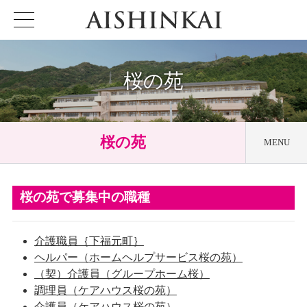
桜の苑
桜の苑
MENU
アクセス
桜の苑で募集中の職種
ケアハウス
桜の苑
ホームヘルプサービス
桜の苑
介護職員｛下福元町｝
居宅介護支援事業所
桜の苑
ヘルパー（ホームヘルプサービス桜の苑）
（契）介護員（グループホーム桜）
グループホーム
桜
調理員（ケアハウス桜の苑）
デイサービス
桜の苑
介護員（ケアハウス桜の苑）