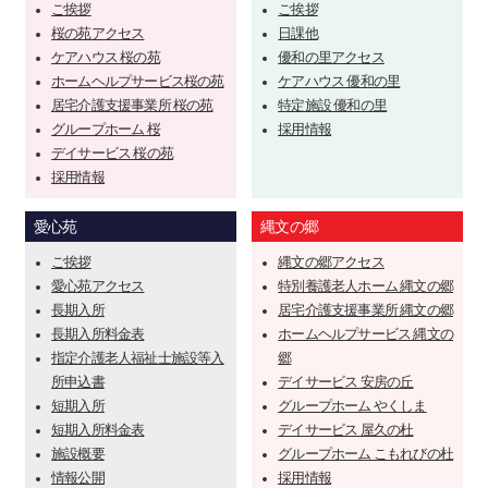
ご挨拶
ご挨拶
桜の苑アクセス
日課他
ケアハウス 桜の苑
優和の里アクセス
ホームヘルプサービス桜の苑
ケアハウス 優和の里
居宅介護支援事業所 桜の苑
特定施設 優和の里
グループホーム 桜
採用情報
デイサービス 桜の苑
採用情報
愛心苑
縄文の郷
ご挨拶
縄文の郷アクセス
愛心苑アクセス
特別養護老人ホーム 縄文の郷
長期入所
居宅介護支援事業所 縄文の郷
長期入所料金表
ホームヘルプサービス 縄文の
指定介護老人福祉士施設等入
郷
所申込書
デイサービス 安房の丘
短期入所
グループホーム やくしま
短期入所料金表
デイサービス 屋久の杜
施設概要
グループホーム こもれびの杜
情報公開
採用情報