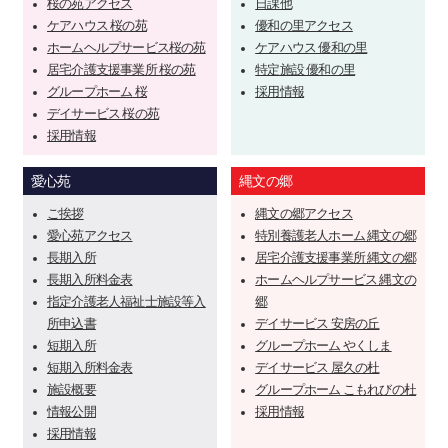
桜の苑アクセス
日課他
ケアハウス 桜の苑
優和の里アクセス
ホームヘルプサービス桜の苑
ケアハウス 優和の里
居宅介護支援事業所 桜の苑
特定施設 優和の里
グループホーム 桜
採用情報
デイサービス 桜の苑
採用情報
愛心苑
縄文の郷
ご挨拶
縄文の郷アクセス
愛心苑アクセス
特別養護老人ホーム 縄文の郷
長期入所
居宅介護支援事業所 縄文の郷
長期入所料金表
ホームヘルプサービス 縄文の
指定介護老人福祉士施設等入
郷
所申込書
デイサービス 安房の丘
短期入所
グループホーム やくしま
短期入所料金表
デイサービス 屋久の杜
施設概要
グループホーム こもれびの杜
情報公開
採用情報
採用情報