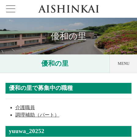
優和の里
優和の里
MENU
日課他
優和の里で募集中の職種
アクセス
ケアハウス
優和の里
介護職員
見える化要件
調理補助（パート）
特定施設
優和の里
yuuwa_20252
重要事項説明書