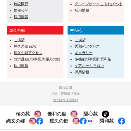
施設概要
グループホーム こもれびの杜
情報公開
採用情報
採用情報
屋久の郷
秀和苑
ご挨拶
ご挨拶
屋久の郷 百水
秀和苑アクセス
屋久の郷アクセス
ギャラリー
就労継続B型事業所 屋久の郷
多機能型事業所 秀和苑
採用情報
ケアホーム ヨロン
採用情報
情報公開
相談・苦情解決体制
個人情報保護指針
桜の苑
優和の里
愛心苑
縄文の郷
屋久の郷
秀和苑