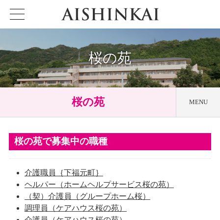
桜の苑
桜の苑
MENU
アクセス
桜の苑で募集中の職種
ケアハウス
桜の苑
ホームヘルプサービス
桜の苑
介護職員｛下福元町｝
居宅介護支援事業所
桜の苑
ヘルパー（ホームヘルプサービス桜の苑）
（契）介護員（グループホーム桜）
グループホーム
桜
調理員（ケアハウス桜の苑）
デイサービス
桜の苑
介護員（ケアハウス桜の苑）