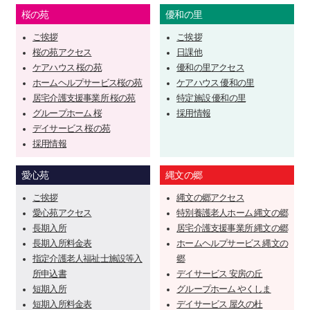
桜の苑
優和の里
ご挨拶
ご挨拶
桜の苑アクセス
日課他
ケアハウス 桜の苑
優和の里アクセス
ホームヘルプサービス桜の苑
ケアハウス 優和の里
居宅介護支援事業所 桜の苑
特定施設 優和の里
グループホーム 桜
採用情報
デイサービス 桜の苑
採用情報
愛心苑
縄文の郷
ご挨拶
縄文の郷アクセス
愛心苑アクセス
特別養護老人ホーム 縄文の郷
長期入所
居宅介護支援事業所 縄文の郷
長期入所料金表
ホームヘルプサービス 縄文の
指定介護老人福祉士施設等入
郷
所申込書
デイサービス 安房の丘
短期入所
グループホーム やくしま
短期入所料金表
デイサービス 屋久の杜