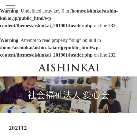
Warning
: Undefined array key 0 in
/home/aishinkai/aishin-
kai.or.jp/public_html/wp-
content/themes/aishinkai_201901/header.php
on line
232
Warning
: Attempt to read property "slug" on null in
/home/aishinkai/aishin-kai.or.jp/public_html/wp-
content/themes/aishinkai_201901/header.php
on line
232
社会福祉法人 愛心会
202112