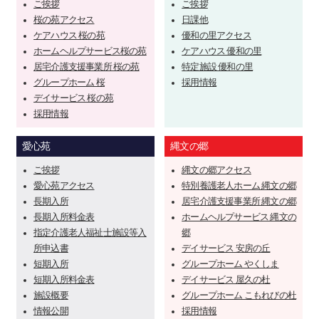
ご挨拶
ご挨拶
桜の苑アクセス
日課他
ケアハウス 桜の苑
優和の里アクセス
ホームヘルプサービス桜の苑
ケアハウス 優和の里
居宅介護支援事業所 桜の苑
特定施設 優和の里
グループホーム 桜
採用情報
デイサービス 桜の苑
採用情報
愛心苑
縄文の郷
ご挨拶
縄文の郷アクセス
愛心苑アクセス
特別養護老人ホーム 縄文の郷
長期入所
居宅介護支援事業所 縄文の郷
長期入所料金表
ホームヘルプサービス 縄文の
指定介護老人福祉士施設等入
郷
所申込書
デイサービス 安房の丘
短期入所
グループホーム やくしま
短期入所料金表
デイサービス 屋久の杜
施設概要
グループホーム こもれびの杜
情報公開
採用情報