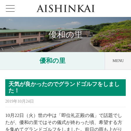
優和の里
優和の里
MENU
日課他
天気が良かったのでグランドゴルフをしまし
アクセス
た！
ケアハウス
優和の里
2019年10月24日
見える化要件
10月22日（火）世の中は「即位礼正殿の儀」で話題でし
特定施設
優和の里
たが、優和の里ではその儀式が終わった頃、希望する方
重要事項説明書
を集めてグランドゴルフをしました。前日の雨も上がり