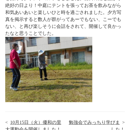
絶好の日より！中庭にテントを張ってお茶を飲みながら
採用情報
和気あいあいと楽しいひと時を過ごされました。夕方写
真を掲示すると数人が群がってあーでもない、こーでも
ない、と再び楽しそうに会話をされて、開催して良かっ
たなと思うことでした。
<
10月15日（火）優和の里
勉強会でみっちり学びま
>
大運動会を開催しました！
した！