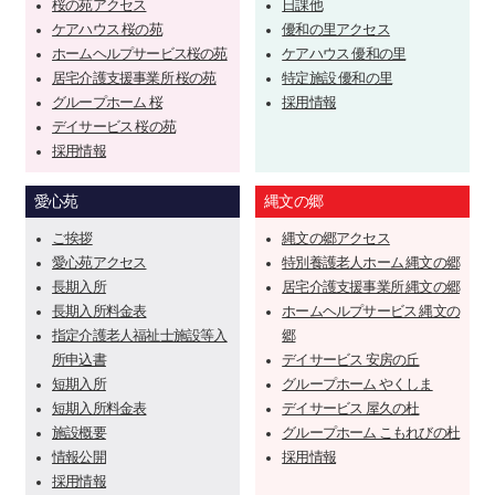
桜の苑アクセス
日課他
ケアハウス 桜の苑
優和の里アクセス
ホームヘルプサービス桜の苑
ケアハウス 優和の里
居宅介護支援事業所 桜の苑
特定施設 優和の里
グループホーム 桜
採用情報
デイサービス 桜の苑
採用情報
愛心苑
縄文の郷
ご挨拶
縄文の郷アクセス
愛心苑アクセス
特別養護老人ホーム 縄文の郷
長期入所
居宅介護支援事業所 縄文の郷
長期入所料金表
ホームヘルプサービス 縄文の
指定介護老人福祉士施設等入
郷
所申込書
デイサービス 安房の丘
短期入所
グループホーム やくしま
短期入所料金表
デイサービス 屋久の杜
施設概要
グループホーム こもれびの杜
情報公開
採用情報
採用情報