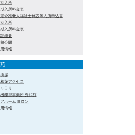
長期入所
長期入所料金表
指定介護老人福祉士施設等入所申込書
短期入所
短期入所料金表
施設概要
情報公開
採用情報
和苑
ご挨拶
秀和苑アクセス
ギャラリー
多機能型事業所 秀和苑
アホーム ヨロン
採用情報