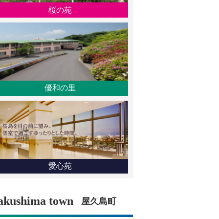
桜の苑
優和の里
愛心苑
akushima town
屋久島町