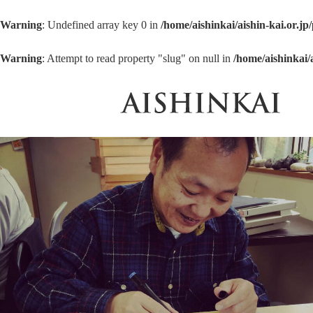
Warning
: Undefined array key 0 in
/home/aishinkai/aishin-kai.or.j
Warning
: Attempt to read property "slug" on null in
/home/aishinkai/