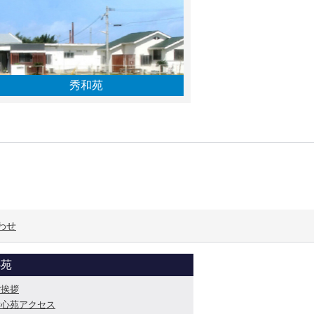
秀和苑
わせ
心苑
ご挨拶
愛心苑アクセス