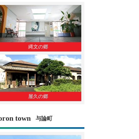
縄文の郷
屋久の郷
oron town
与論町