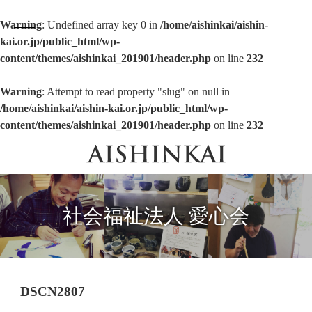
Warning
: Undefined array key 0 in
/home/aishinkai/aishin-
kai.or.jp/public_html/wp-
content/themes/aishinkai_201901/header.php
on line
232
Warning
: Attempt to read property "slug" on null in
/home/aishinkai/aishin-kai.or.jp/public_html/wp-
content/themes/aishinkai_201901/header.php
on line
232
社会福祉法人 愛心会
DSCN2807