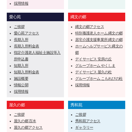
採用情報
愛心苑
縄文の郷
ご挨拶
縄文の郷アクセス
愛心苑アクセス
特別養護老人ホーム 縄文の郷
長期入所
居宅介護支援事業所 縄文の郷
長期入所料金表
ホームヘルプサービス 縄文の
指定介護老人福祉士施設等入
郷
所申込書
デイサービス 安房の丘
短期入所
グループホーム やくしま
短期入所料金表
デイサービス 屋久の杜
施設概要
グループホーム こもれびの杜
情報公開
採用情報
採用情報
屋久の郷
秀和苑
ご挨拶
ご挨拶
屋久の郷 百水
秀和苑アクセス
屋久の郷アクセス
ギャラリー