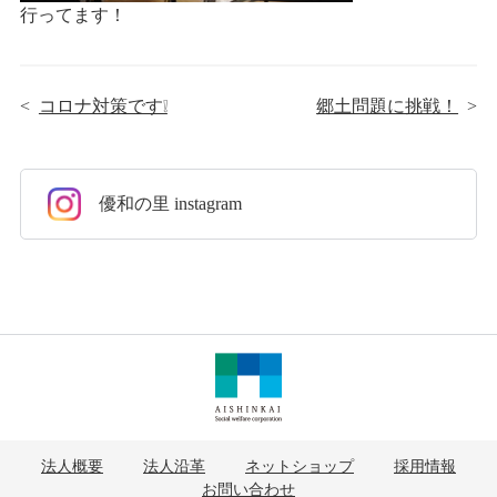
行ってます！
<
コロナ対策です❕
郷土問題に挑戦！
>
優和の里 instagram
法人概要
法人沿革
ネットショップ
採用情報
お問い合わせ