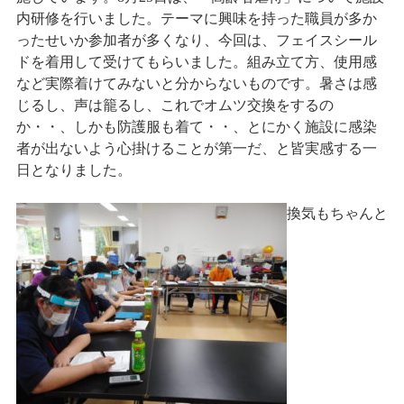
内研修を行いました。テーマに興味を持った職員が多か
採用情報
ったせいか参加者が多くなり、今回は、フェイスシール
ドを着用して受けてもらいました。組み立て方、使用感
など実際着けてみないと分からないものです。暑さは感
じるし、声は籠るし、これでオムツ交換をするの
か・・、しかも防護服も着て・・、とにかく施設に感染
者が出ないよう心掛けることが第一だ、と皆実感する一
日となりました。
換気もちゃんと