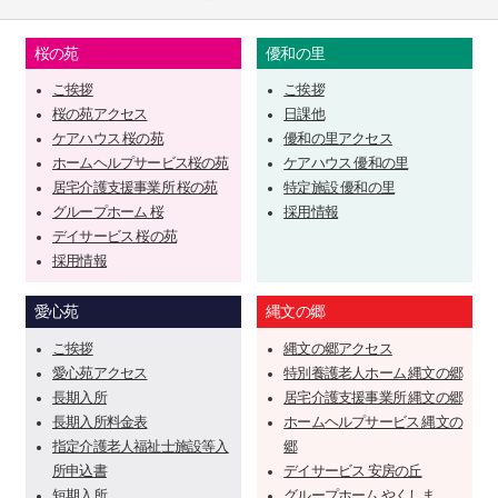
桜の苑
優和の里
ご挨拶
ご挨拶
桜の苑アクセス
日課他
ケアハウス 桜の苑
優和の里アクセス
ホームヘルプサービス桜の苑
ケアハウス 優和の里
居宅介護支援事業所 桜の苑
特定施設 優和の里
グループホーム 桜
採用情報
デイサービス 桜の苑
採用情報
愛心苑
縄文の郷
ご挨拶
縄文の郷アクセス
愛心苑アクセス
特別養護老人ホーム 縄文の郷
長期入所
居宅介護支援事業所 縄文の郷
長期入所料金表
ホームヘルプサービス 縄文の
指定介護老人福祉士施設等入
郷
所申込書
デイサービス 安房の丘
短期入所
グループホーム やくしま