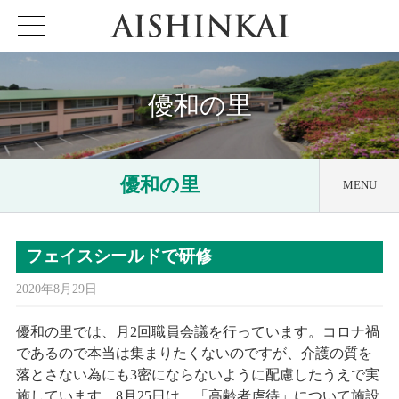
優和の里
優和の里
MENU
日課他
フェイスシールドで研修
アクセス
2020年8月29日
ケアハウス
優和の里
見える化要件
優和の里では、月2回職員会議を行っています。コロナ禍
であるので本当は集まりたくないのですが、介護の質を
特定施設
優和の里
落とさない為にも3密にならないように配慮したうえで実
重要事項説明書
施しています。8月25日は、「高齢者虐待」について施設