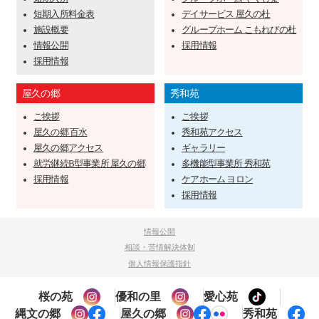
短期入所料金表
デイサービス 屋久の杜
施設概要
グループホーム こもれびの杜
情報公開
採用情報
採用情報
屋久の郷
秀和苑
ご挨拶
ご挨拶
屋久の郷 百水
秀和苑アクセス
屋久の郷アクセス
ギャラリー
就労継続B型事業所 屋久の郷
多機能型事業所 秀和苑
採用情報
ケアホーム ヨロン
採用情報
情報公開
相談・苦情解決体制
個人情報保護指針
桜の苑
優和の里
愛心苑
縄文の郷
屋久の郷
秀和苑