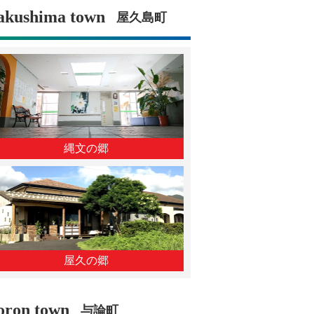
akushima town
屋久島町
縄文の郷
屋久の郷
oron town
与論町