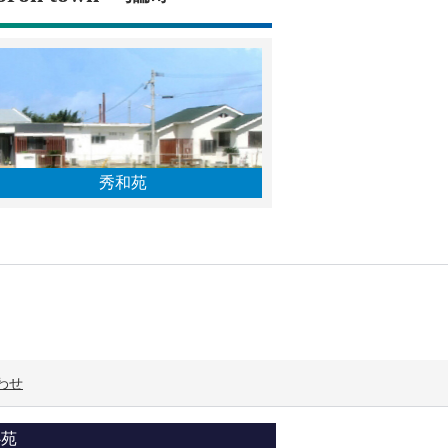
秀和苑
わせ
心苑