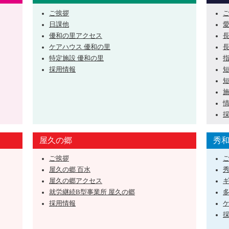
ご挨拶
日課他
優和の里アクセス
ケアハウス 優和の里
特定施設 優和の里
採用情報
屋久の郷
秀
ご挨拶
屋久の郷 百水
屋久の郷アクセス
就労継続B型事業所 屋久の郷
採用情報
ケ