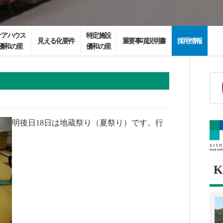
ケアハウス
特定施設
見える化要件
重要事項説明書
採用情報
優和の里
優和の里
明後日18日は地蔵祭り（夏祭り）です。行
K