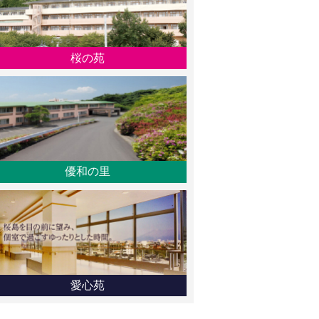
桜の苑
優和の里
愛心苑