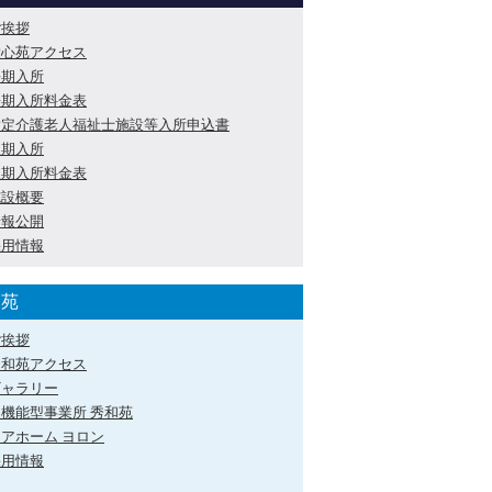
ご挨拶
愛心苑アクセス
長期入所
長期入所料金表
指定介護老人福祉士施設等入所申込書
短期入所
短期入所料金表
施設概要
情報公開
採用情報
和苑
ご挨拶
秀和苑アクセス
ギャラリー
多機能型事業所 秀和苑
アホーム ヨロン
採用情報