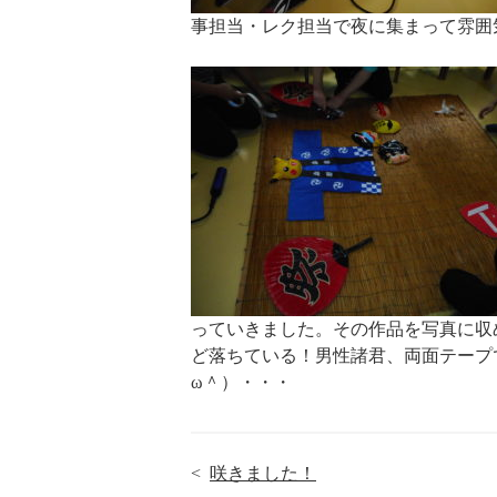
事担当・レク担当で夜に集まって雰囲
っていきました。その作品を写真に収
ど落ちている！男性諸君、両面テープ
ω＾）・・・
<
咲きました！