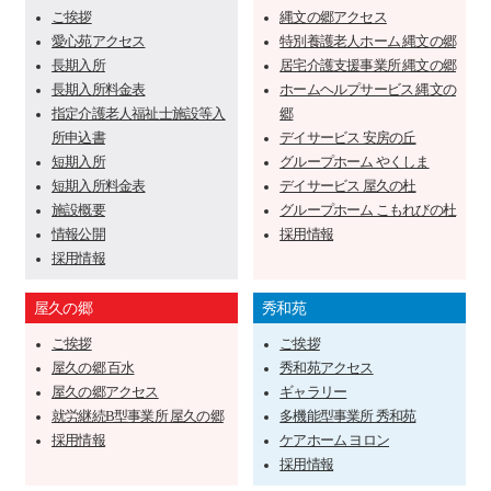
ご挨拶
縄文の郷アクセス
愛心苑アクセス
特別養護老人ホーム 縄文の郷
長期入所
居宅介護支援事業所 縄文の郷
長期入所料金表
ホームヘルプサービス 縄文の
指定介護老人福祉士施設等入
郷
所申込書
デイサービス 安房の丘
短期入所
グループホーム やくしま
短期入所料金表
デイサービス 屋久の杜
施設概要
グループホーム こもれびの杜
情報公開
採用情報
採用情報
屋久の郷
秀和苑
ご挨拶
ご挨拶
屋久の郷 百水
秀和苑アクセス
屋久の郷アクセス
ギャラリー
就労継続B型事業所 屋久の郷
多機能型事業所 秀和苑
採用情報
ケアホーム ヨロン
採用情報