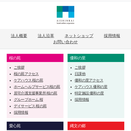
法人概要
法人沿革
ネットショップ
採用情報
お問い合わせ
桜の苑
優和の里
ご挨拶
ご挨拶
桜の苑アクセス
日課他
ケアハウス 桜の苑
優和の里アクセス
ホームヘルプサービス桜の苑
ケアハウス 優和の里
居宅介護支援事業所 桜の苑
特定施設 優和の里
グループホーム 桜
採用情報
デイサービス 桜の苑
採用情報
愛心苑
縄文の郷