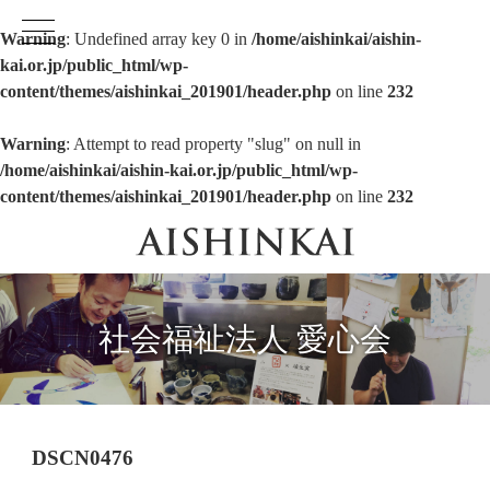
Warning
: Undefined array key 0 in
/home/aishinkai/aishin-
kai.or.jp/public_html/wp-
content/themes/aishinkai_201901/header.php
on line
232
Warning
: Attempt to read property "slug" on null in
/home/aishinkai/aishin-kai.or.jp/public_html/wp-
content/themes/aishinkai_201901/header.php
on line
232
社会福祉法人 愛心会
DSCN0476