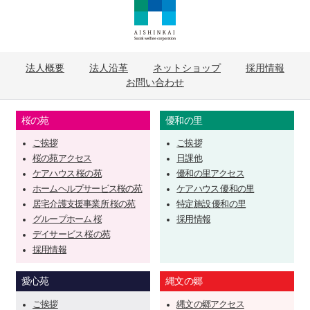
法人概要
法人沿革
ネットショップ
採用情報
お問い合わせ
桜の苑
優和の里
ご挨拶
ご挨拶
桜の苑アクセス
日課他
ケアハウス 桜の苑
優和の里アクセス
ホームヘルプサービス桜の苑
ケアハウス 優和の里
居宅介護支援事業所 桜の苑
特定施設 優和の里
グループホーム 桜
採用情報
デイサービス 桜の苑
採用情報
愛心苑
縄文の郷
ご挨拶
縄文の郷アクセス