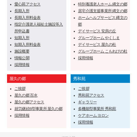
愛心苑アクセス
特別養護老人ホーム 縄文の郷
長期入所
居宅介護支援事業所 縄文の郷
長期入所料金表
ホームヘルプサービス 縄文の
指定介護老人福祉士施設等入
郷
所申込書
デイサービス 安房の丘
短期入所
グループホーム やくしま
短期入所料金表
デイサービス 屋久の杜
施設概要
グループホーム こもれびの杜
情報公開
採用情報
採用情報
屋久の郷
秀和苑
ご挨拶
ご挨拶
屋久の郷 百水
秀和苑アクセス
屋久の郷アクセス
ギャラリー
就労継続B型事業所 屋久の郷
多機能型事業所 秀和苑
採用情報
ケアホーム ヨロン
採用情報