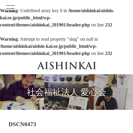
Warning
: Undefined array key 0 in
/home/aishinkai/aishin-
kai.or.jp/public_html/wp-
content/themes/aishinkai_201901/header.php
on line
232
Warning
: Attempt to read property "slug" on null in
/home/aishinkai/aishin-kai.or.jp/public_html/wp-
content/themes/aishinkai_201901/header.php
on line
232
社会福祉法人 愛心会
DSCN0473