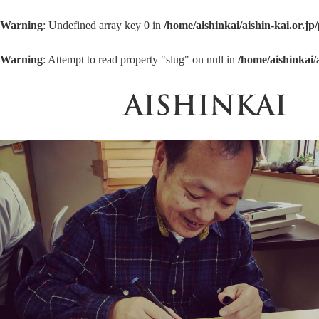
Warning
: Undefined array key 0 in
/home/aishinkai/aishin-kai.or.j
Warning
: Attempt to read property "slug" on null in
/home/aishinkai/