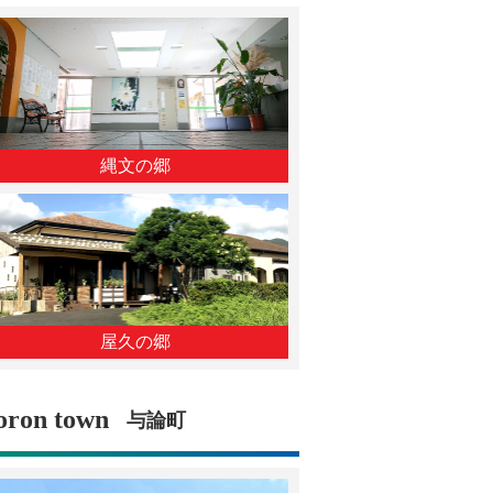
縄文の郷
屋久の郷
oron town
与論町