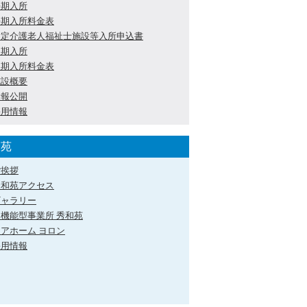
長期入所
長期入所料金表
指定介護老人福祉士施設等入所申込書
短期入所
短期入所料金表
施設概要
情報公開
採用情報
和苑
ご挨拶
秀和苑アクセス
ギャラリー
多機能型事業所 秀和苑
アホーム ヨロン
採用情報