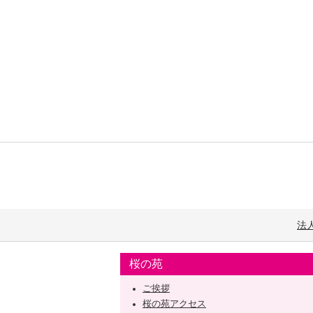
法
桜の苑
ご挨拶
桜の苑アクセス