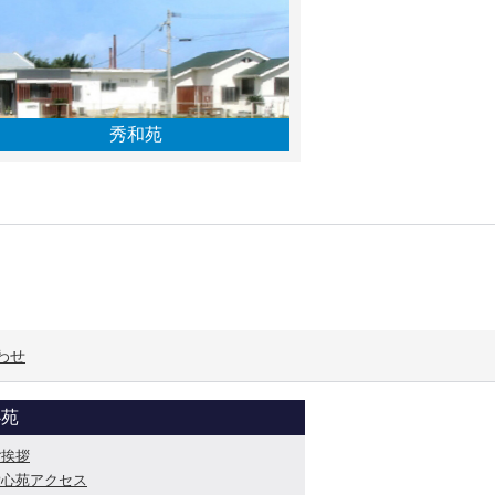
秀和苑
わせ
心苑
ご挨拶
愛心苑アクセス