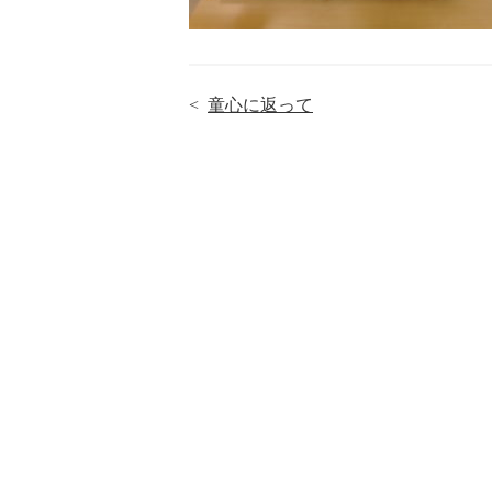
<
童心に返って