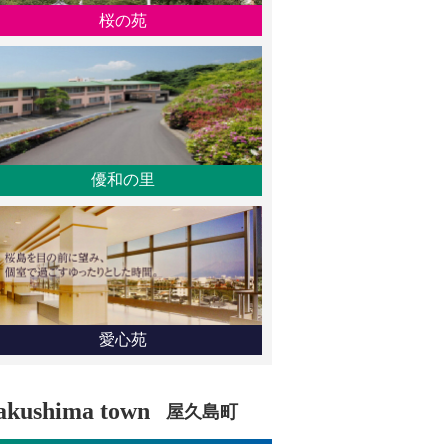
桜の苑
優和の里
愛心苑
akushima town
屋久島町