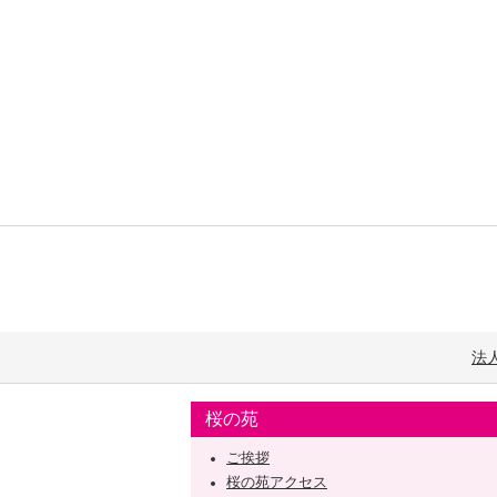
法
桜の苑
ご挨拶
桜の苑アクセス