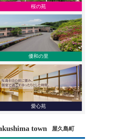
桜の苑
優和の里
愛心苑
akushima town
屋久島町