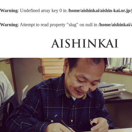
Warning
: Undefined array key 0 in
/home/aishinkai/aishin-kai.or.j
Warning
: Attempt to read property "slug" on null in
/home/aishinkai/