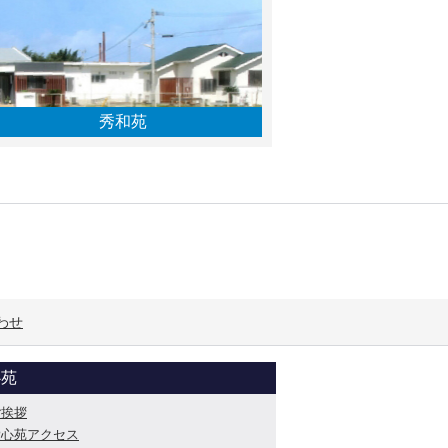
秀和苑
わせ
心苑
ご挨拶
愛心苑アクセス