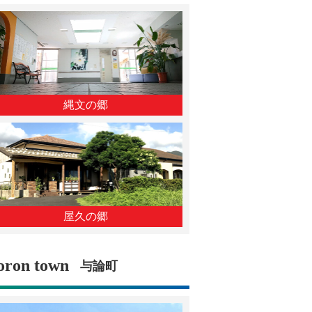
縄文の郷
屋久の郷
oron town
与論町