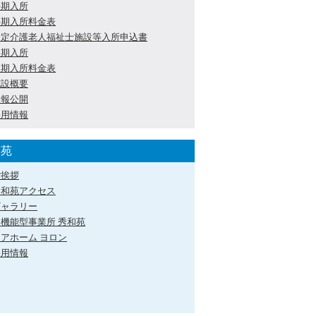
長期入所
長期入所料金表
指定介護老人福祉士施設等入所申込書
短期入所
短期入所料金表
施設概要
情報公開
採用情報
和苑
ご挨拶
秀和苑アクセス
ギャラリー
多機能型事業所 秀和苑
アホーム ヨロン
採用情報