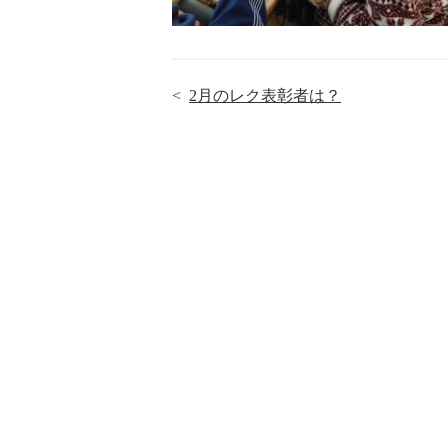
<
2月のレク表彰者は？